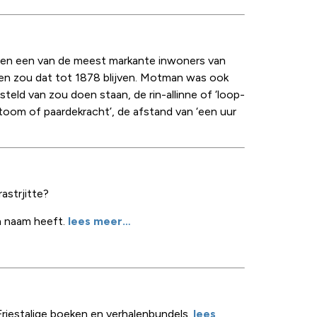
den een van de meest markante inwoners van
en zou dat tot 1878 blijven. Motman was ook
steld van zou doen staan, de rin-allinne of ‘loop-
stoom of paardekracht’, de afstand van ‘een uur
astrjitte?
jn naam heeft.
lees meer…
Friestalige boeken en verhalenbundels.
lees