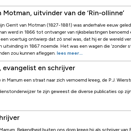
n Motman, uitvinder van de ‘Rin-ollinne’
tijn Gerrit van Motman (1827-1881) was anderhalve eeuw gele
n werd in 1866 tot ontvanger van rijksbelastingen benoemd 
een voertuig ontwierp dat zó snel was, dat hij er de wereld ver
 zijn uitvinding in 1867 noemde. Het was een wagen die ‘zonder 
conden zou kunnen afleggen.
lees meer…
, evangelist en schrijver
ie in Marrum een straat naar zich vernoemd kreeg, de P.J. Wierstr
dienstonderwijzer te zijn geweest die diverse publicaties op zi
rijver
arrum. Bekendheid buiten ons dorp kreeg hij als schrijver van 