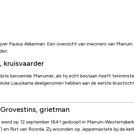
 historie
ijver Paulus Akkerman. Een overzicht van inwoners van Marrum en
den.
, kruisvaarder
udste beroemde Marrumer, als hij echt bestaan heeft tenminste 
lcke Liauckama deelgenomen hebben aan de eerste kruistoch
 Grovestins, grietman
 werd op 12 september 1641 gedoopt in Marrum-Westernijkerk. H
’) en Rixt van Roorda. Zij woonden op Jeppemastate bij de kerk