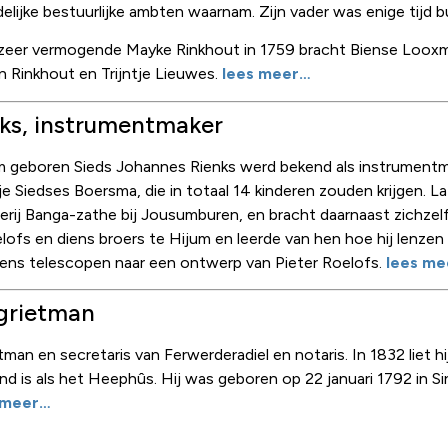
edelijke bestuurlijke ambten waarnam. Zijn vader was enige tijd
 zeer vermogende Mayke Rinkhout in 1759 bracht Biense Looxma
 Rinkhout en Trijntje Lieuwes.
lees meer…
ks, instrumentmaker
m geboren Sieds Johannes Rienks werd bekend als instrumentma
e Siedses Boersma, die in totaal 14 kinderen zouden krijgen. 
erij Banga-zathe bij Jousumburen, en bracht daarnaast zichzelf 
fs en diens broers te Hijum en leerde van hen hoe hij lenzen mo
ens telescopen naar een ontwerp van Pieter Roelofs.
lees m
 grietman
man en secretaris van Ferwerderadiel en notaris. In 1832 liet h
 is als het Heephûs. Hij was geboren op 22 januari 1792 in Si
 meer…