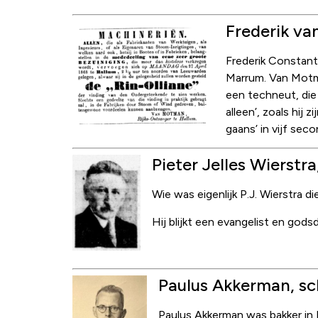
Frederik va
Frederik Constan
Marrum. Van Motma
een techneut, die 
alleen’, zoals hij
gaans’ in vijf se
Pieter Jelles Wierstra
Wie was eigenlijk P.J. Wierstra d
Hij blijkt een evangelist en gods
Paulus Akkerman, sch
Paulus Akkerman was bakker in M