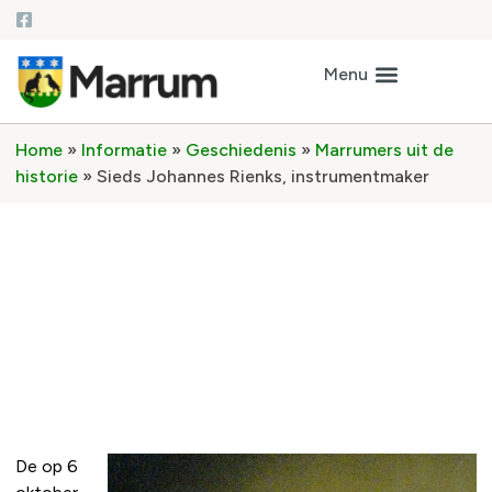
Home
»
Informatie
»
Geschiedenis
»
Marrumers uit de
historie
»
Sieds Johannes Rienks, instrumentmaker
Sieds Johannes Rienks,
instrumentmaker
De op 6