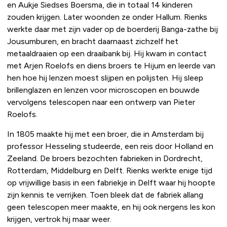
en Aukje Siedses Boersma, die in totaal 14 kinderen
zouden krijgen. Later woonden ze onder Hallum. Rienks
werkte daar met zijn vader op de boerderij Banga-zathe bij
Jousumburen, en bracht daarnaast zichzelf het
metaaldraaien op een draaibank bij. Hij kwam in contact
met Arjen Roelofs en diens broers te Hijum en leerde van
hen hoe hij lenzen moest slijpen en polijsten. Hij sleep
brillenglazen en lenzen voor microscopen en bouwde
vervolgens telescopen naar een ontwerp van Pieter
Roelofs.
In 1805 maakte hij met een broer, die in Amsterdam bij
professor Hesseling studeerde, een reis door Holland en
Zeeland. De broers bezochten fabrieken in Dordrecht,
Rotterdam, Middelburg en Delft. Rienks werkte enige tijd
op vrijwillige basis in een fabriekje in Delft waar hij hoopte
zijn kennis te verrijken. Toen bleek dat de fabriek allang
geen telescopen meer maakte, en hij ook nergens les kon
krijgen, vertrok hij maar weer.