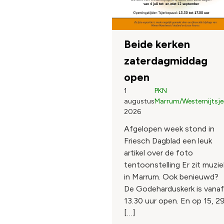
Beide kerken
zaterdagmiddag
open
1
PKN
augustus
Marrum/Westernijtsje
2026
Afgelopen week stond in
Friesch Dagblad een leuk
artikel over de foto
tentoonstelling Er zit muzie
in Marrum. Ook benieuwd?
De Godeharduskerk is vanaf
13.30 uur open. En op 15, 2
[…]