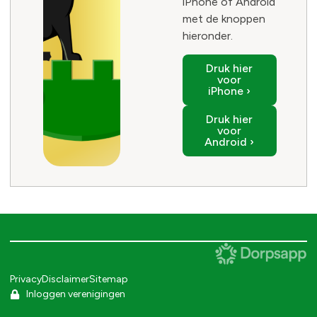
iPhone of Android
met de knoppen
hieronder.
Druk hier
voor
iPhone ›
Druk hier
voor
Android ›
Privacy
Disclaimer
Sitemap
Inloggen verenigingen