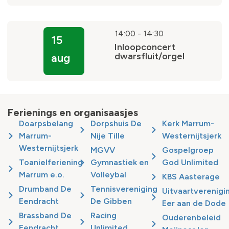
14:00
-
14:30
15
Inloopconcert
dwarsfluit/orgel
aug
Ferienings en organisaasjes
Doarpsbelang
Dorpshuis De
Kerk Marrum-
Marrum-
Nije Tille
Westernijtsjerk
Westernijtsjerk
MGVV
Gospelgroep
Toanielferiening
Gymnastiek en
God Unlimited
Marrum e.o.
Volleybal
KBS Aasterage
Drumband De
Tennisvereniging
Uitvaartverenigi
Eendracht
De Gibben
Eer aan de Dode
Brassband De
Racing
Ouderenbeleid
Eendracht
Unlimited