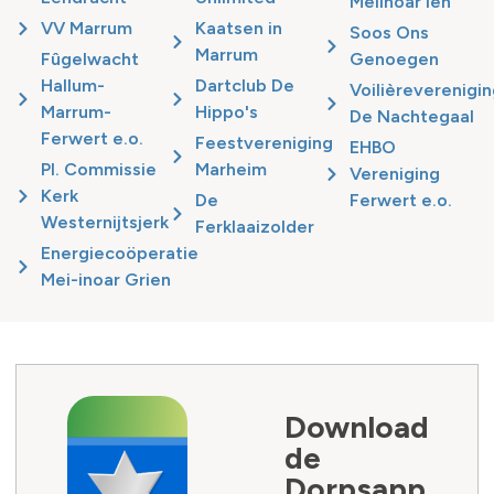
Meiinoar Ien
VV Marrum
Kaatsen in
Soos Ons
Marrum
Fûgelwacht
Genoegen
Hallum-
Dartclub De
Voilièreverenigin
Marrum-
Hippo's
De Nachtegaal
Ferwert e.o.
Feestvereniging
EHBO
PI. Commissie
Marheim
Vereniging
Kerk
De
Ferwert e.o.
Westernijtsjerk
Ferklaaizolder
Energiecoöperatie
Mei-inoar Grien
Download
de
Dorpsapp