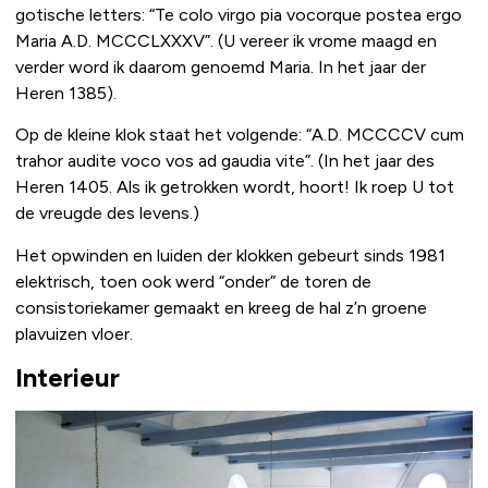
gotische letters: “Te colo virgo pia vocorque postea ergo
Maria A.D. MCCCLXXXV”. (U vereer ik vrome maagd en
verder word ik daarom genoemd Maria. In het jaar der
Heren 1385).
Op de kleine klok staat het volgende: “A.D. MCCCCV cum
trahor audite voco vos ad gaudia vite”. (In het jaar des
Heren 1405. Als ik getrokken wordt, hoort! Ik roep U tot
de vreugde des levens.)
Het opwinden en luiden der klokken gebeurt sinds 1981
elektrisch, toen ook werd “onder” de toren de
consistoriekamer gemaakt en kreeg de hal z’n groene
plavuizen vloer.
Interieur