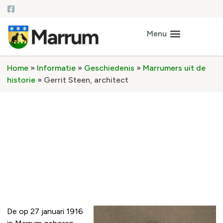
Home
»
Informatie
»
Geschiedenis
»
Marrumers uit de
historie
»
Gerrit Steen, architect
Gerrit Steen, architect
De op 27 januari 1916