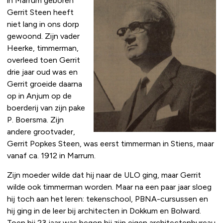
in Marrum geboren
Gerrit Steen heeft
niet lang in ons dorp
gewoond. Zijn vader
Heerke, timmerman,
overleed toen Gerrit
drie jaar oud was en
Gerrit groeide daarna
op in Anjum op de
boerderij van zijn pake
P. Boersma. Zijn
andere grootvader,
Gerrit Popkes Steen, was eerst timmerman in Stiens, maar
vanaf ca. 1912 in Marrum.
Zijn moeder wilde dat hij naar de ULO ging, maar Gerrit
wilde ook timmerman worden. Maar na een paar jaar sloeg
hij toch aan het leren: tekenschool, PBNA-cursussen en
hij ging in de leer bij architecten in Dokkum en Bolward.
Toen hij 23 jaar was begon hij zijn eigen architectenbureau