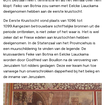
echt bestaan heeft tenminste en als het verhaal over hem
klopt. Feiko van Botnia zou samen met Eelcke Liauckama
deelgenomen hebben aan de eerste kruistocht.
De Eerste Kruistocht vond plaats van 1096 tot
1099.Aangezien betrouwbare schriftelijke bronnen uit die
periode ontbreken, is niet zeker of het waar is. Het is wel
zeker dat er Friese edelen aan kruistochten hebben
deelgenomen. In de Statenzaal van het Provinciehuis is
een muurschildering te vinden van de legende. De
kruisvaarders Feike van Botnia en Eelcke Liauckama
worden door Godfried van Bouillon na de verovering van
Jeruzalem tot ridders geslagen. Deze eer kwam hun toe
vanwege hun onverschrokken dapperheid bij het beleg en
de inname van Jeruzalem.