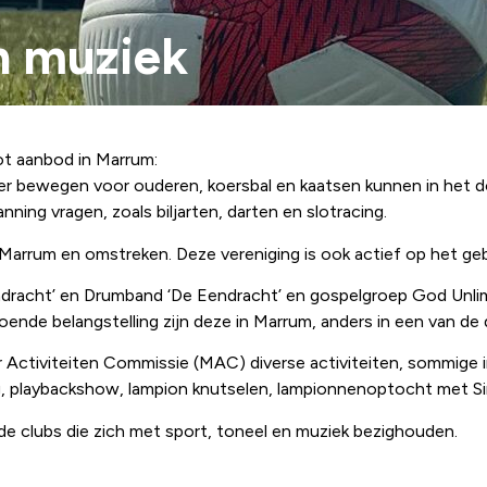
n muziek
oot aanbod in Marrum:
eter bewegen voor ouderen, koersbal en kaatsen kunnen in het d
anning vragen, zoals biljarten, darten en slotracing.
 Marrum en omstreken. Deze vereniging is ook actief op het ge
ndracht’ en Drumband ‘De Eendracht’ en gospelgroep God Unli
ldoende belangstelling zijn deze in Marrum, anders in een van de
r Activiteiten Commissie (MAC) diverse activiteiten, sommige
ing, playbackshow, lampion knutselen, lampionnenoptocht met S
de clubs die zich met sport, toneel en muziek bezighouden.