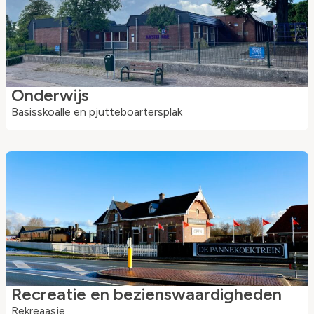
Onderwijs
Basisskoalle en pjutteboartersplak
Recreatie en bezienswaardigheden
Rekreaasje