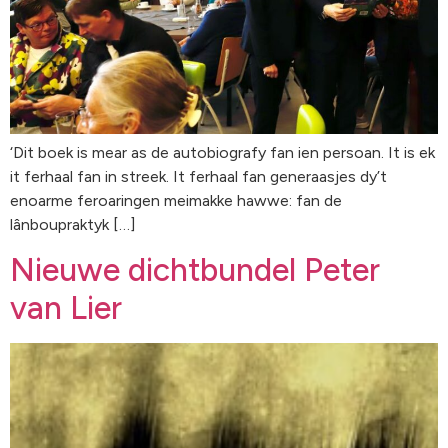
‘Dit boek is mear as de autobiografy fan ien persoan. It is ek
it ferhaal fan in streek. It ferhaal fan generaasjes dy’t
enoarme feroaringen meimakke hawwe: fan de
lânboupraktyk […]
Nieuwe dichtbundel Peter
van Lier