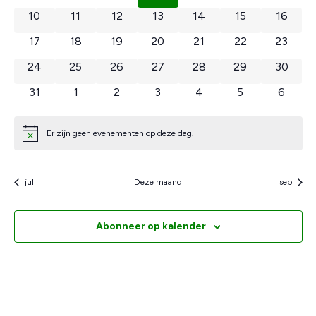
Evenementen
naviga
0 evenementen
0 evenementen
0 evenementen
0 evenementen
0 evenementen
0 evenementen
0 even
10
11
12
13
14
15
16
0 evenementen
0 evenementen
0 evenementen
0 evenementen
0 evenementen
0 evenementen
0 even
17
18
19
20
21
22
23
0 evenementen
0 evenementen
0 evenementen
0 evenementen
0 evenementen
0 evenementen
0 even
24
25
26
27
28
29
30
0 evenementen
0 evenementen
0 evenementen
0 evenementen
0 evenementen
0 evenemente
0 even
31
1
2
3
4
5
6
Er zijn geen evenementen op deze dag.
Bericht
jul
Deze maand
sep
Abonneer op kalender