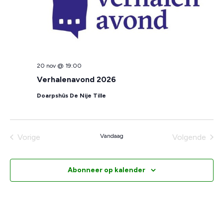
20 nov @ 19:00
Verhalenavond 2026
Doarpshûs De Nije Tille
Evenementen
Eve
Vorige
Vandaag
Volgende
Abonneer op kalender