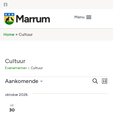
Home
»
Cultuur
Cultuur
Evenementen
Cultuur
Ev
Even
Aankomende
Zoeken
Lijst
Selecteer
we
Zoek
een
datum.
oktober 2026
na
en
VR
weer
30