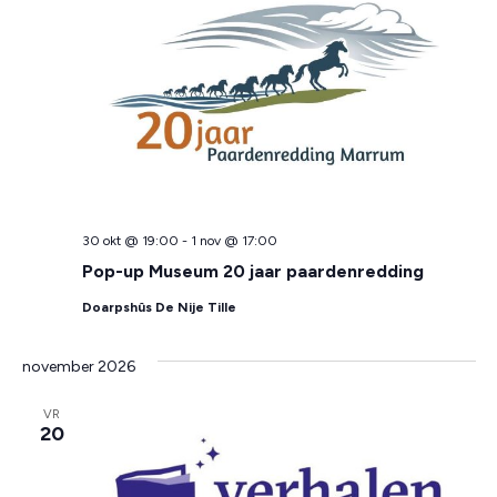
naviga
30 okt @ 19:00
-
1 nov @ 17:00
Pop-up Museum 20 jaar paardenredding
Doarpshûs De Nije Tille
november 2026
VR
20