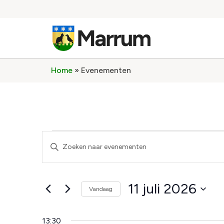
Home
»
Evenementen
Evenementen
Vul
een
Zoeken
keyword
in.
Zoek
en
voor
11 juli 2026
Evenementen
Vandaag
weergeven
met
Selecteer
keyword.
een
navigatie
datum.
13:30