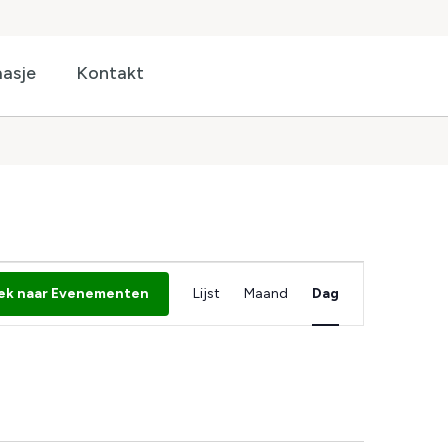
asje
Kontakt
Evenement
ek naar Evenementen
Lijst
Maand
Dag
weergaven
navigatie