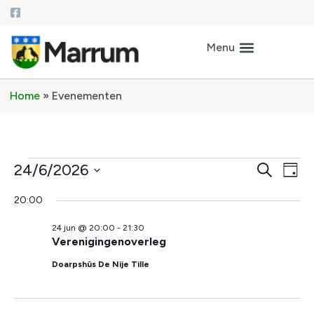
Home
»
Evenementen
Ev
Even
24/6/2026
Zoeken
Dag
Selecteer
we
Zoek
een
20:00
datum.
na
en
24 jun @ 20:00
-
21:30
Verenigingenoverleg
weer
Doarpshûs De Nije Tille
naviga