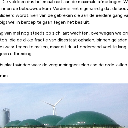
Die voldoen dus helemaal niet aan de maximale afmetingen. Wij 
innen de bebouwde kom. Verder is het eigenaardig dat de bou
bliceerd wordt. Een van de gebreken die aan de eerdere gang va
ig) wel in beroep te gaan tegen het besluit.
aag van mei nog steeds op zich laat wachten, overwegen we o
to’s, die de dikke fractie van digestaat ophalen, binnen gela
ezwaar tegen te maken, maar dit duurt onderhand veel te lang.
geen uitbreiding.
s plaatsvinden waar de vergunningperikelen aan de orde zulle
rrum