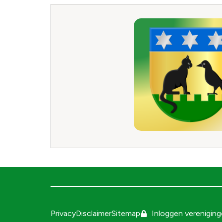
Privacy
Disclaimer
Sitemap
Inloggen verenigin