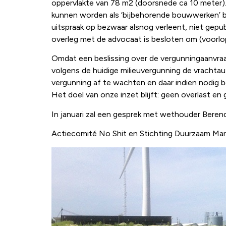
oppervlakte van 78 m2 (doorsnede ca 10 meter). 
kunnen worden als ‘bijbehorende bouwwerken’ b
uitspraak op bezwaar alsnog verleent, niet gepu
overleg met de advocaat is besloten om (voorlop
Omdat een beslissing over de vergunningaanvr
volgens de huidige milieuvergunning de vrachtau
vergunning af te wachten en daar indien nodig b
Het doel van onze inzet blijft: geen overlast en 
In januari zal een gesprek met wethouder Berend
Actiecomité No Shit en Stichting Duurzaam Ma