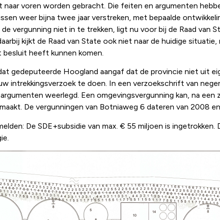
niet naar voren worden gebracht. Die feiten en argumenten heb
tussen weer bijna twee jaar verstreken, met bepaalde ontwikkel
om de vergunning niet in te trekken, ligt nu voor bij de Raad va
aarbij kijkt de Raad van State ook niet naar de huidige situati
et besluit heeft kunnen komen.
at gedeputeerde Hoogland aangaf dat de provincie niet uit ei
uw intrekkingsverzoek te doen. In een verzoekschrift van negen 
argumenten weerlegd. Een omgevingsvergunning kan, na een 
s gemaakt. De vergunningen van Botniaweg 6 dateren van 2008 e
melden: De SDE+subsidie van max. € 55 miljoen is ingetrokken.
ie.