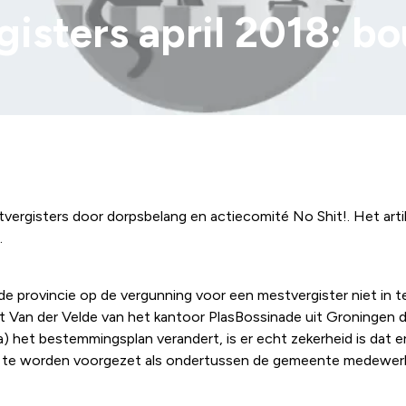
gisters april 2018: 
vergisters door dorpsbelang en actiecomité No Shit!. Het artike
.
 de provincie op de vergunning voor een mestvergister niet i
 Van der Velde van het kantoor PlasBossinade uit Groningen di
na) het bestemmingsplan verandert, is er echt zekerheid is dat
nd te worden voorgezet als ondertussen de gemeente medewer