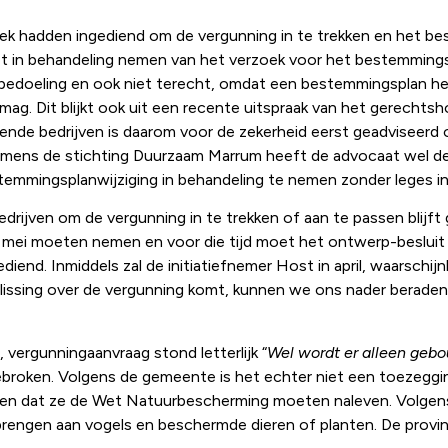
hadden ingediend om de vergunning in te trekken en het best
t in behandeling nemen van het verzoek voor het bestemmingsp
de bedoeling en ook niet terecht, omdat een bestemmingsplan he
mag. Dit blijkt ook uit een recente uitspraak van het gerech
nde bedrijven is daarom voor de zekerheid eerst geadviseerd 
Namens de stichting Duurzaam Marrum heeft de advocaat wel d
emmingsplanwijziging in behandeling te nemen zonder leges in
jven om de vergunning in te trekken of aan te passen blijft 
van mei moeten nemen en voor die tijd moet het ontwerp-beslu
d. Inmiddels zal de initiatiefnemer Host in april, waarschijnli
lissing over de vergunning komt, kunnen we ons nader beraden
 vergunningaanvraag stond letterlijk “
Wel wordt er alleen geb
ngebroken. Volgens de gemeente is het echter niet een toezeg
en dat ze de Wet Natuurbescherming moeten naleven. Volgens 
rengen aan vogels en beschermde dieren of planten. De provin