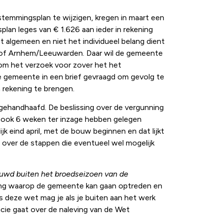
emmingsplan te wijzigen, kregen in maart een
lan leges van € 1.626 aan ieder in rekening
t algemeen en niet het individueel belang dient
tshof Arnhem/Leeuwarden. Daar wil de gemeente
om het verzoek voor zover het het
e gemeente in een brief gevraagd om gevolg te
 rekening te brengen.
gehandhaafd. De beslissing over de vergunning
it ook 6 weken ter inzage hebben gelegen
jk eind april, met de bouw beginnen en dat lijkt
 over de stappen die eventueel wel mogelijk
ouwd buiten het broedseizoen van de
ging waarop de gemeente kan gaan optreden en
deze wet mag je als je buiten aan het werk
cie gaat over de naleving van de Wet