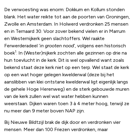
De verwoesting was enorm: Dokkum en Kollum stonden
blank. Het water reikte tot aan de poorten van Groningen,
Zwolle en Amsterdam. In Holwerd verdronken 25 mensen
en in Ternaard 30. Voor zover bekend vielen er in Marrum
en Westernijkerk geen slachtoffers. Wel raakte
Ferwerderadeel ‘
in grooten nood
‘, volgens een historisch
1
boek
. In (Wester)nijkerk zochten alle gezinnen op drie na
hun toevlucht in de kerk. Dit is wel opvallend want zoals
bekend staat deze kerk niet op een terp. Wel staat de kerk
op een wat hoger gelegen kwelderwal (deze bij het
aanslibben van klei ontstane kwelderwal ligt eigenlijk langs
de gehele Hoge Herenweg) en de sterk gebouwde muren
van de kerk zullen wel wat water hebben kunnen
weerstaan. Dijken waren toen 3 à 4 meter hoog, terwijl ze
nu meer dan 9 meter boven NAP zijn.
Bij Nieuwe Bildtzijl brak de dijk door en verdronken vier
mensen. Meer dan 100 Friezen verdronken, maar