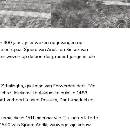
dan 300 jaar zijn er wezen opgevangen op
loze echtpaar Sjoerd van Andla en Kinsck van
n er wezen op de boerderij, meest jongens, die
 Zthalingha, grietman van Ferwerderadeel. Eén
ichsz Jelckema te Akkrum te hulp. In 1483
ij het verbond tussen Dokkum, Dantumadeel en
ma, die in 1511 eigenaar van Tjallinga-state te
In 1540 was Sjoerd Andla, vanwege zijn vrouw