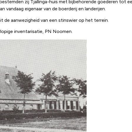
1 bestemden zij Tjallinga-huis met bijbehorende goederen tot e
n vandaag eigenaar van de boerderij en landerijen.
 uit de aanwezigheid van een stinswier op het terrein.
rlopige inventarisatie, PN Noomen.