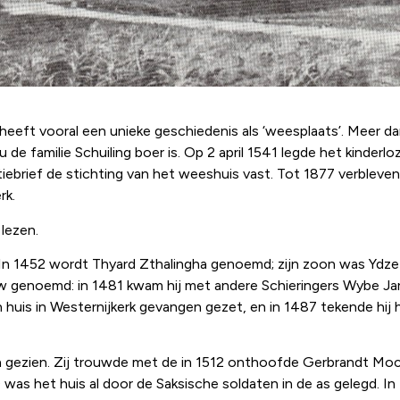
r heeft vooral een unieke geschiedenis als ‘weesplaats’. Meer 
nu de familie Schuiling boer is. Op 2 april 1541 legde het kinder
tiebrief de stichting van het weeshuis vast. Tot 1877 verbleve
rk.
lezen.
. In 1452 wordt Thyard Zthalingha genoemd; zijn zoon was Ydze
uw genoemd: in 1481 kwam hij met andere Schieringers Wybe Jar
n huis in Westernijkerk gevangen gezet, en in 1487 tekende h
n gezien. Zij trouwde met de in 1512 onthoofde Gerbrandt Mocke
0 was het huis al door de Saksische soldaten in de as gelegd. 