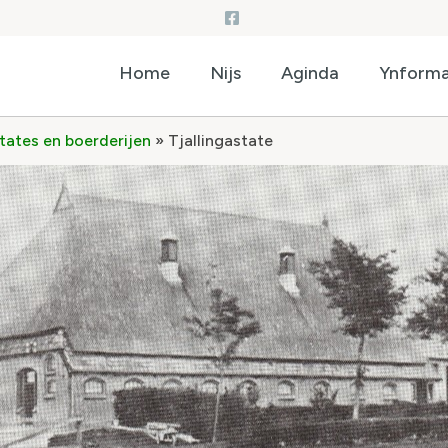
Home
Nijs
Aginda
Ynforma
states en boerderijen
»
Tjallingastate