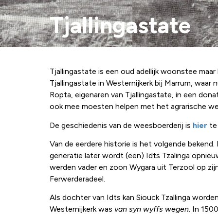
Tjallingastate
Tjallingastate is een oud adellijk woonstee maa
Tjallingastate in Westernijkerk bij Marrum, waar 
Ropta, eigenaren van Tjallingastate, in een dona
ook mee moesten helpen met het agrarische we
De geschiedenis van de weesboerderij is
hier
te 
Van de eerdere historie is het volgende bekend
generatie later wordt (een) Idts Tzalinga opnie
werden vader en zoon Wygara uit Terzool op zij
Ferwerderadeel.
Als dochter van Idts kan Siouck Tzallinga worde
Westernijkerk was
van syn wyffs wegen
. In 150