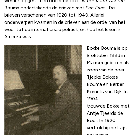
werden opgenomen onder de titel
Uit het Verre Westen
.
Bouma ondertekende de brieven met
Een Fries.
De
brieven verschenen van 1920 tot 1940. Allerlei
onderwerpen kwamen in de brieven aan de orde, van het
weer tot de internationale politiek, en hoe het leven in
Amerika was.
Bokke Bouma is op
9 oktober 1883 in
Marrum geboren als
zoon van de boer
Tjepke Bokkes
Bouma en Berber
Kornelis van Dijk. In
1904
trouwde Bokke met
Antje Tjeerds de
Boer. In 1920
vertrok hij met zijn
gezin naar