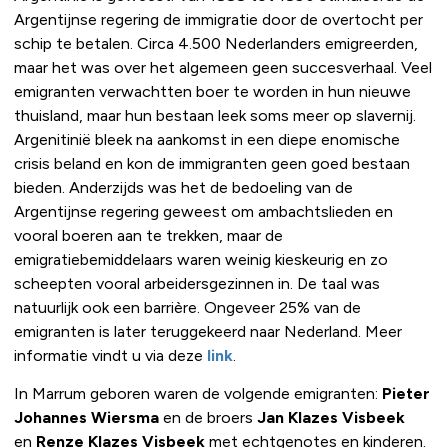
Argentijnse regering de immigratie door de overtocht per
schip te betalen. Circa 4.500 Nederlanders emigreerden,
maar het was over het algemeen geen succesverhaal. Veel
emigranten verwachtten boer te worden in hun nieuwe
thuisland, maar hun bestaan leek soms meer op slavernij.
Argenitinië bleek na aankomst in een diepe enomische
crisis beland en kon de immigranten geen goed bestaan
bieden. Anderzijds was het de bedoeling van de
Argentijnse regering geweest om ambachtslieden en
vooral boeren aan te trekken, maar de
emigratiebemiddelaars waren weinig kieskeurig en zo
scheepten vooral arbeidersgezinnen in. De taal was
natuurlijk ook een barrière. Ongeveer 25% van de
emigranten is later teruggekeerd naar Nederland. Meer
informatie vindt u via deze
link
.
In Marrum geboren waren de volgende emigranten:
Pieter
Johannes Wiersma
en de broers
Jan Klazes Visbeek
en
Renze Klazes Visbeek
met echtgenotes en kinderen.