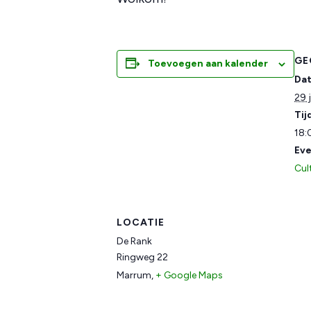
GE
Toevoegen aan kalender
Da
29 
Tij
18:
Eve
Cult
LOCATIE
De Rank
Ringweg 22
Marrum
,
+ Google Maps