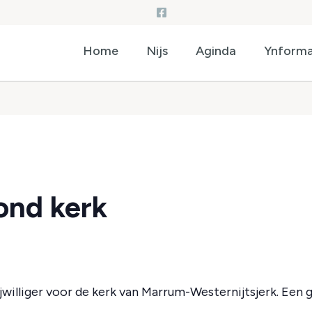
Home
Nijs
Aginda
Ynforma
vond kerk
ijwilliger voor de kerk van Marrum-Westernijtsjerk. Een ge