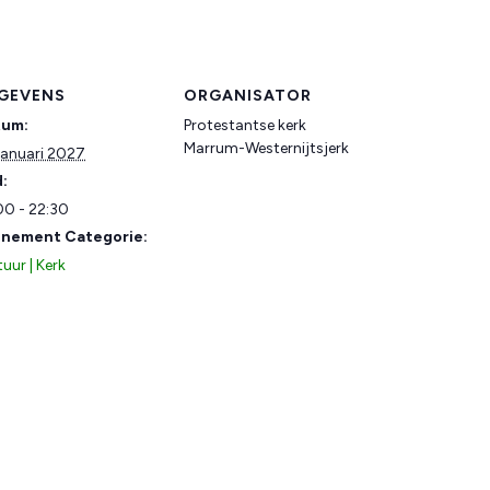
GEVENS
ORGANISATOR
tum:
Protestantse kerk
Marrum-Westernijtsjerk
januari 2027
d:
00 - 22:30
nement Categorie:
uur | Kerk