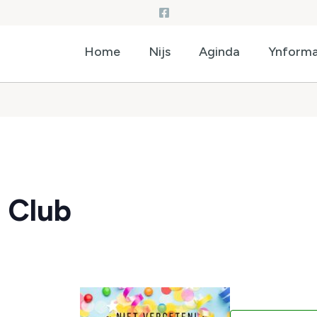
Home
Nijs
Aginda
Ynforma
l Club