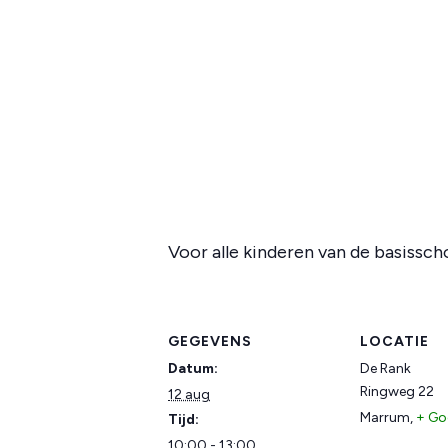
Voor alle kinderen van de basisscho
GEGEVENS
LOCATIE
Datum:
De Rank
Ringweg 22
12 aug
Marrum
,
+ Go
Tijd:
10:00 - 13:00