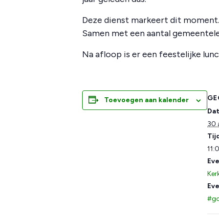
Deze dienst markeert dit moment. 
Samen met een aantal gemeentele
Na afloop is er een feestelijke lun
GE
Toevoegen aan kalender
Da
30 
Tij
11:
Eve
Kerk
Eve
#go