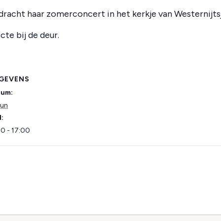
dracht haar zomerconcert in het kerkje van Westernijts
cte bij de deur.
GEVENS
tum:
jun
d:
30 - 17:00