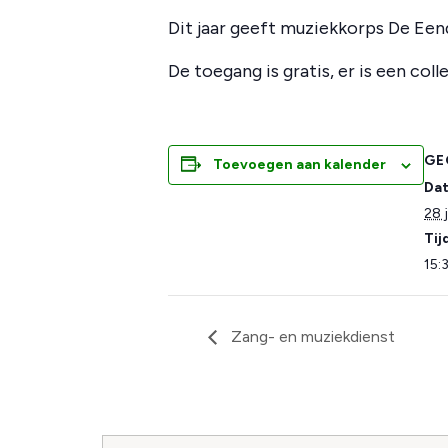
Dit jaar geeft muziekkorps De Een
De toegang is gratis, er is een colle
GE
Toevoegen aan kalender
Da
28 
Tij
15:
Zang- en muziekdienst