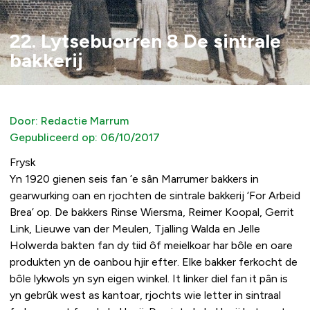
22. Lytsebuorren 8 De sintrale
bakkerij
Door:
Redactie Marrum
Gepubliceerd op:
06/10/2017
Frysk
Yn 1920 gienen seis fan ’e sân Marrumer bakkers in
gearwurking oan en rjochten de sintrale bakkerij ‘For Arbeid
Brea’ op. De bakkers Rinse Wiersma, Reimer Koopal, Gerrit
Link, Lieuwe van der Meulen, Tjalling Walda en Jelle
Holwerda bakten fan dy tiid ôf meielkoar har bôle en oare
produkten yn de oanbou hjir efter. Elke bakker ferkocht de
bôle lykwols yn syn eigen winkel. It linker diel fan it pân is
yn gebrûk west as kantoar, rjochts wie letter in sintraal