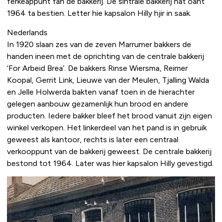
ferkeappunt fan de bakkerij. De sintrale bakkerij hat oant
1964 ta bestien. Letter hie kapsalon Hilly hjir in saak.
Nederlands
In 1920 slaan zes van de zeven Marrumer bakkers de
handen ineen met de oprichting van de centrale bakkerij
‘For Arbeid Brea’. De bakkers Rinse Wiersma, Reimer
Koopal, Gerrit Link, Lieuwe van der Meulen, Tjalling Walda
en Jelle Holwerda bakten vanaf toen in de hierachter
gelegen aanbouw gezamenlijk hun brood en andere
producten. Iedere bakker bleef het brood vanuit zijn eigen
winkel verkopen. Het linkerdeel van het pand is in gebruik
geweest als kantoor, rechts is later een centraal
verkooppunt van de bakkerij geweest. De centrale bakkerij
bestond tot 1964. Later was hier kapsalon Hilly gevestigd.