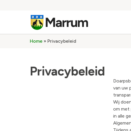
Home
»
Privacybeleid
Privacybeleid
Doarpsb
van uw p
transpa
Wij doen
om met 
in alle 
Algemen
Tijdens 