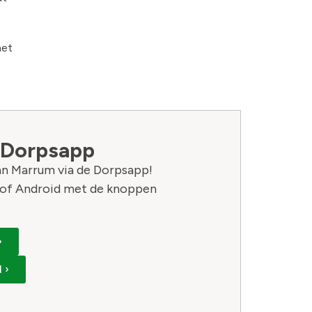
het
 Dorpsapp
van Marrum via de Dorpsapp!
of Android met de knoppen
›
 ›