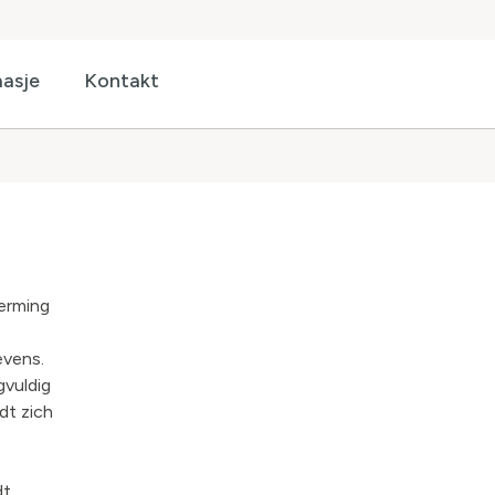
asje
Kontakt
erming
evens.
gvuldig
dt zich
dt