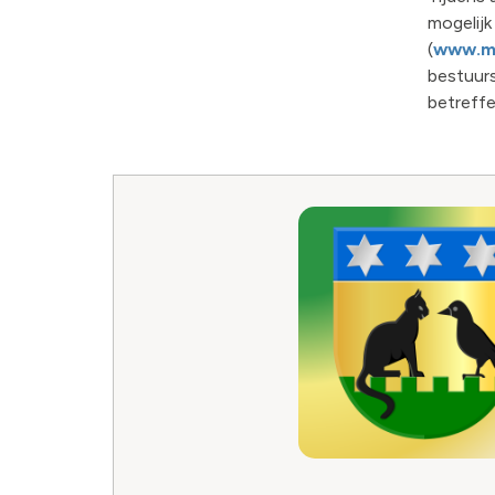
mogelijk
(
www.ma
bestuurs
betreffe