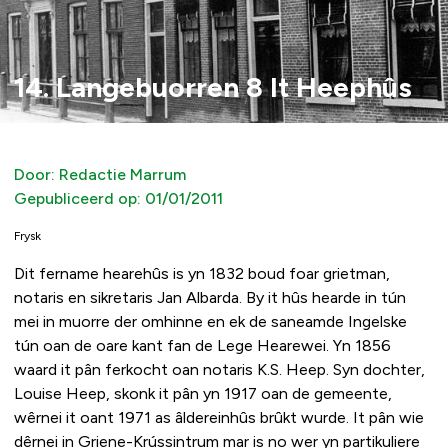
14. Langebuorren 8 It Heephûs
Door:
Redactie Marrum
Gepubliceerd op:
01/01/2011
Frysk
Dit fername hearehûs is yn 1832 boud foar grietman,
notaris en sikretaris Jan Albarda. By it hûs hearde in tún
mei in muorre der omhinne en ek de saneamde Ingelske
tún oan de oare kant fan de Lege Hearewei. Yn 1856
waard it pân ferkocht oan notaris K.S. Heep. Syn dochter,
Louise Heep, skonk it pân yn 1917 oan de gemeente,
wêrnei it oant 1971 as âldereinhûs brûkt wurde. It pân wie
dêrnei in Griene-Krússintrum mar is no wer yn partikuliere