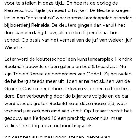
voor te stellen in deze tijd… En hoe na de oorlog de
kleuterschool tijdelijk moest uitwijken. De kleuters kregen
les in een “poatershok” waar normaal aardappelen stonden,
bij boerderij Reinalda. De kleuters gingen dan vanuit het
dorp aan een lang touw, als een lint lopend naar hun
school. Op basis van het verhaal van de juf van weleer, juf
Wierstra.
Later werd de kleuterschool een kunstenaarsplek. Hendrik
Beekman bouwde er een galerie en bed & breakfast. Nu
zijn Ton en Renee de herbergiers van Godot. Zij bouwden
de herberg steeds meer uit, toen er na het sluiten van de
Groene Oase meer behoefte kwam voor een café in het
dorp. Een verbouwing door de biljarters volgde en de bar
werd steeds groter. Bedankt voor deze mooie tijd, waar
volgend jaar ook een eind aan komt. Op 1 maart wordt het
gebouw aan Kerkpad 10 een prachtig woonhuis, maar
verliest het dorp deze ontmoetingsplek.
Zo gaat het altijd maar door, stenen, gebouwen,