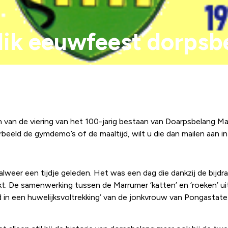
blik eeuwfeest dorpsb
van de viering van het 100-jarig bestaan van Doarpsbelang Mar
orbeeld de gymdemo’s of de maaltijd, wilt u die dan mailen aan 
s alweer een tijdje geleden. Het was een dag die dankzij de bij
t. De samenwerking tussen de Marrumer ‘katten’ en ‘roeken’ ui
 in een huwelijksvoltrekking’ van de jonkvrouw van Pongastate