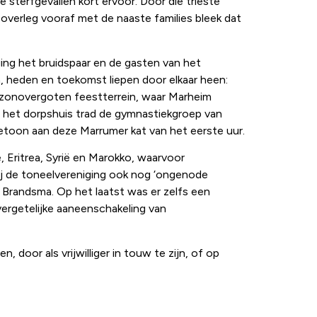
ee sterfgevallen kort ervoor. Door die trieste
verleg vooraf met de naaste families bleek dat
ging het bruidspaar en de gasten van het
n, heden en toekomst liepen door elkaar heen:
t zonovergoten feestterrein, waar Marheim
 het dorpshuis trad de gymnastiekgroep van
betoon aan deze Marrumer kat van het eerste uur.
, Eritrea, Syrië en Marokko, waarvoor
ij de toneelvereniging ook nog ‘ongenode
e Brandsma. Op het laatst was er zelfs een
ergetelijke aaneenschakeling van
 door als vrijwilliger in touw te zijn, of op