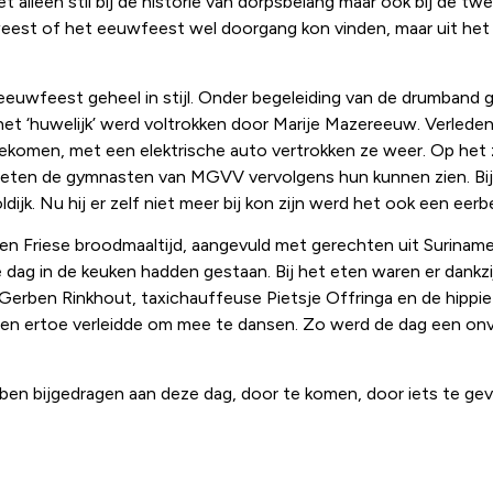
t alleen stil bij de historie van dorpsbelang maar ook bij de tw
st of het eeuwfeest wel doorgang kon vinden, maar uit het o
 eeuwfeest geheel in stijl. Onder begeleiding van de drumband 
 het ‘huwelijk’ werd voltrokken door Marije Mazereeuw. Verlede
k gekomen, met een elektrische auto vertrokken ze weer. Op he
lieten de gymnasten van MGVV vervolgens hun kunnen zien. Bij
ijk. Nu hij er zelf niet meer bij kon zijn werd het ook een eer
een Friese broodmaaltijd, aangevuld met gerechten uit Suriname
 dag in de keuken hadden gestaan. Bij het eten waren er dankz
r Gerben Rinkhout, taxichauffeuse Pietsje Offringa en de hippi
en ertoe verleidde om mee te dansen. Zo werd de dag een onv
en bijgedragen aan deze dag, door te komen, door iets te geven,