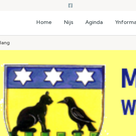
Home
Nijs
Aginda
Ynforma
elang