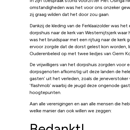
In zijn toespraak stond voorzitter Piet Osinga nie
omstandigheden was het voor ons onzeker gewee
zij graag wilden dat het door zou gaan.
Dankzij de kleding van de Ferklaaizolder was het
dorpshuis naar de kerk van Westernijtsjerk waar
was het bruidspaar met een rijtuig naar de ker
ervoor zorgde dat de dorst gelest kon worden, 
Ouderenbeleid op met twee liedjes van Germ Kold
De vrijwilligers van het dorpshuis zorgden voor 
dorpsgenoten afkomstig uit deze landen de hele
gasten’ uit het verleden, zoals de jeneverstoke
‘flashmob’ waarbij de jeugd deze ongenode gast
hoogtepunten.
Aan alle verenigingen en aan alle mensen die hebb
welke manier dan ook willen we zeggen:
Bedankt!