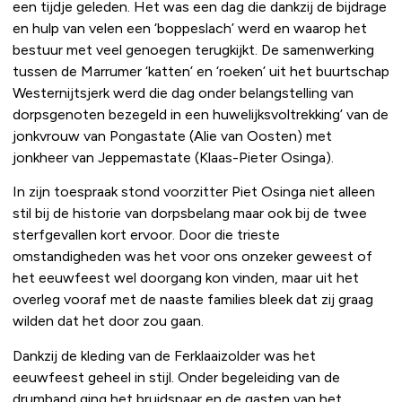
een tijdje geleden. Het was een dag die dankzij de bijdrage
en hulp van velen een ‘boppeslach’ werd en waarop het
bestuur met veel genoegen terugkijkt. De samenwerking
tussen de Marrumer ‘katten’ en ‘roeken’ uit het buurtschap
Westernijtsjerk werd die dag onder belangstelling van
dorpsgenoten bezegeld in een huwelijksvoltrekking’ van de
jonkvrouw van Pongastate (Alie van Oosten) met
jonkheer van Jeppemastate (Klaas-Pieter Osinga).
In zijn toespraak stond voorzitter Piet Osinga niet alleen
stil bij de historie van dorpsbelang maar ook bij de twee
sterfgevallen kort ervoor. Door die trieste
omstandigheden was het voor ons onzeker geweest of
het eeuwfeest wel doorgang kon vinden, maar uit het
overleg vooraf met de naaste families bleek dat zij graag
wilden dat het door zou gaan.
Dankzij de kleding van de Ferklaaizolder was het
eeuwfeest geheel in stijl. Onder begeleiding van de
drumband ging het bruidspaar en de gasten van het