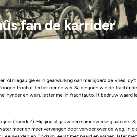
hûs fan de karrider
 Al rillegau gie er in gearwurking oan mei Sjoerd de Vries, dy’t 
erfongen troch it ferfier oer de wei. Sa besjoen wie de frachtrid
ei hynder en wein, letter mei in frachtauto. It bedriuw waard 
jder (‘karrider’). Hij ging al gauw een samenwerking aan met Sj
ater meer en meer vervangen door vervoer over de weg. In die 
r Leeuwarden en Dokkum, eerst met paard en wagen, later met 