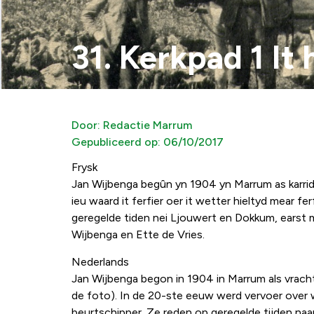
31. Kerkpad 1 It 
Door:
Redactie Marrum
Gepubliceerd op:
06/10/2017
Frysk
Jan Wijbenga begûn yn 1904 yn Marrum as karrider.
ieu waard it ferfier oer it wetter hieltyd mear f
geregelde tiden nei Ljouwert en Dokkum, earst m
Wijbenga en Ette de Vries.
Nederlands
Jan Wijbenga begon in 1904 in Marrum als vrachtri
de foto). In de 20-ste eeuw werd vervoer over w
beurtschipper. Ze reden op geregelde tijden naa