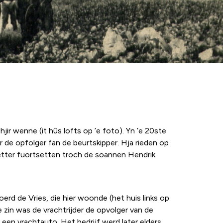
hjir wenne (it hûs lofts op ’e foto). Yn ’e 20ste
er de opfolger fan de beurtskipper. Hja rieden op
letter fuortsetten troch de soannen Hendrik
oerd de Vries, die hier woonde (het huis links op
zin was de vrachtrijder de opvolger van de
een vrachtauto. Het bedrijf werd later elders