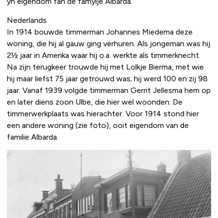
yn eigendom fan de famylje Albarda.
Nederlands
In 1914 bouwde timmerman Johannes Miedema deze
woning, die hij al gauw ging verhuren. Als jongeman was hij
2½ jaar in Amerika waar hij o.a. werkte als timmerknecht.
Na zijn terugkeer trouwde hij met Lolkje Bierma, met wie
hij maar liefst 75 jaar getrouwd was; hij werd 100 en zij 98
jaar. Vanaf 1939 volgde timmerman Gerrit Jellesma hem op
en later diens zoon Ulbe, die hier wel woonden. De
timmerwerkplaats was hierachter. Voor 1914 stond hier
een andere woning (zie foto), ooit eigendom van de
familie Albarda.