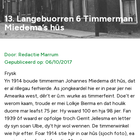
13. Langebuorren 6 Timmerman
Miedema’s hûs
Door:
Redactie Marrum
Gepubliceerd op:
06/10/2017
Frysk
Yn 1914 boude timmerman Johannes Miedema dit hûs, dat
er al rillegau ferhierde. As jongkeardel hie er in pear jier nei
Amearika west, dêr’t er û.m. wurke as timmerfeint. Doe’t er
werom kaam, troude er mei Lolkje Bierma en dat houlik
duorre mar leafst 75 jier. Hy waard 100 en hja 98 jier. Fan
1939 ôf waard er opfolge troch Gerrit Jellesma en letter
dy syn soan Ulbe, dy’t hjir wol wennen. De timmerwinkel
wie hjir efter. Foar 1914 stie hjir in oar hûs (sjoch foto), ea